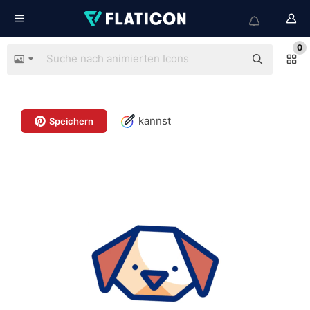
0
kannst
Speichern