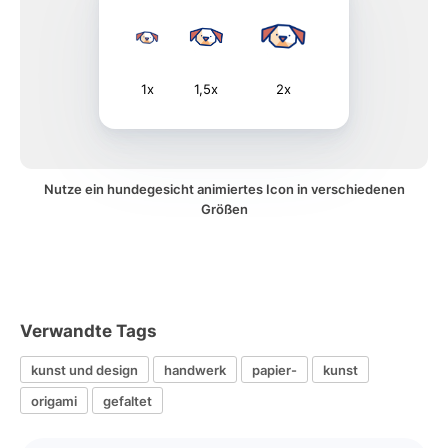
1x
1,5x
2x
Nutze ein hundegesicht animiertes Icon in verschiedenen
Größen
Verwandte Tags
kunst und design
handwerk
papier-
kunst
origami
gefaltet