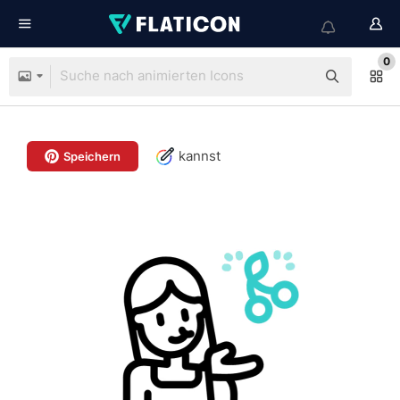
0
kannst
Speichern