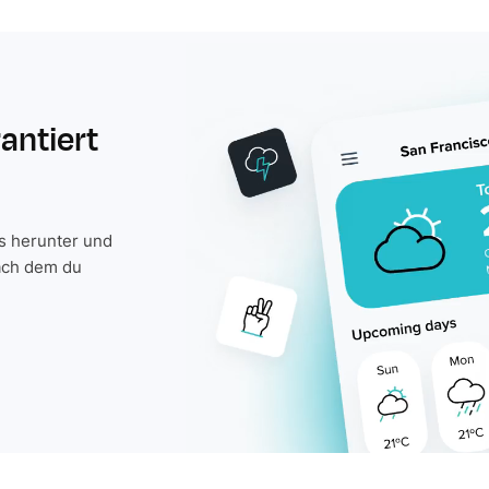
rantiert
is herunter und
ach dem du