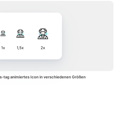
1x
1,5x
2x
s-tag animiertes Icon in verschiedenen Größen