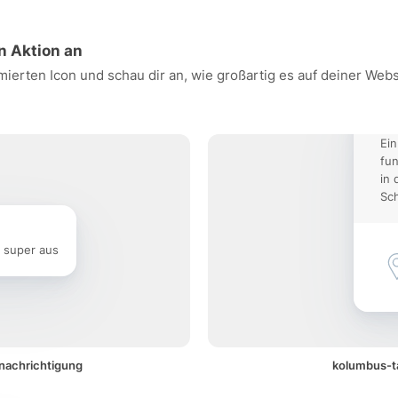
n Aktion an
ierten Icon und schau dir an, wie großartig es auf deiner Web
Ein
fun
in 
Sch
e super aus
enachrichtigung
kolumbus-ta