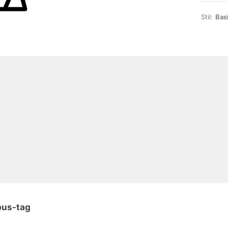
Stil:
Bas
bus-tag