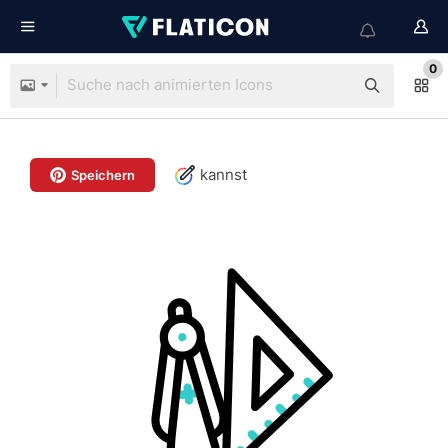
0
kannst
Speichern