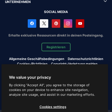
UNTERNEHMEN
SOCIAL MEDIA
Erhalte exklusive Ressourcen direkt in deinen Posteingang.
Registrieren
Allgemeine Geschäftsbedingungen
Datenschutzrichtlinien
Cookies-Richtlinien
Copyright-Verletzung melden
Cookies settings
We value your privacy
Copyright © 2010-2026 Freepik Company S.L.U. Alle Rechte
By clicking “Accept All”, you agree to the storage of
vorbehalten.
cookies on your device to enhance site navigation,
analyze site usage, and assist in our marketing efforts.
Deutsch
Cookies settings