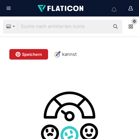
0
kannst
Speichern