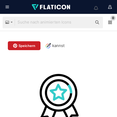
0
kannst
Speichern