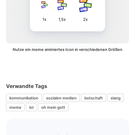
1x
1,5x
2x
Nutze ein meme animiertes Icon in verschiedenen Größen
Verwandte Tags
kommunikation
sozialen medien
botschaft
slang
meme
lol
oh mein gott