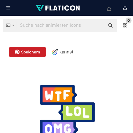
0
kannst
Speichern