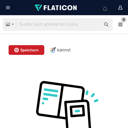
0
kannst
Speichern