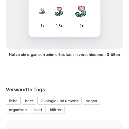
1x
1,5x
2x
Nutze ein organisch animiertes Icon in verschiedenen Größen
Verwandte Tags
liebe
herz
Ökologie und umwelt
vegan
organisch
blatt
blätter