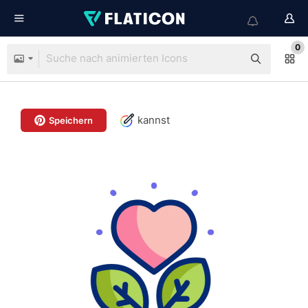
0
kannst
Speichern