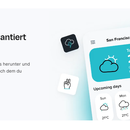
rantiert
is herunter und
ach dem du