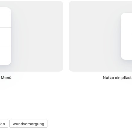
em Menü
Nutze ein pflas
fen
wundversorgung