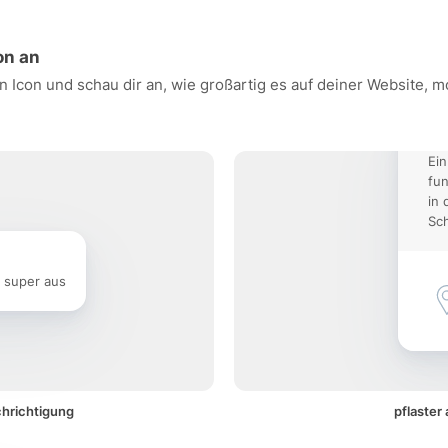
on an
en Icon und schau dir an, wie großartig es auf deiner Website,
Ein
fun
in 
Sch
e super aus
chrichtigung
pflaster