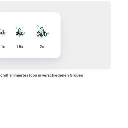
1x
1,5x
2x
chiff animiertes Icon in verschiedenen Größen