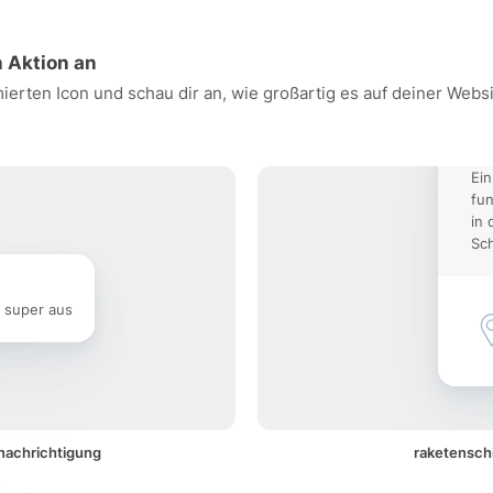
n Aktion an
mierten Icon und schau dir an, wie großartig es auf deiner Web
Ein
fun
in 
Sch
e super aus
enachrichtigung
raketenschi