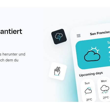
rantiert
is herunter und
ach dem du