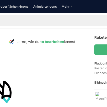
oberflächen-Icons
Animierte Icons
Mehr
Raketen
Lerne, wie du
to bearbeiten
kannst
Flaticon
Kostenl
Bildnac
Bildnach