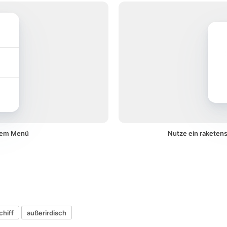
inem Menü
Nutze ein raketens
chiff
außerirdisch