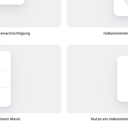
 Benachrichtigung
risikominimie
 einem Menü
Nutze ein risikomini