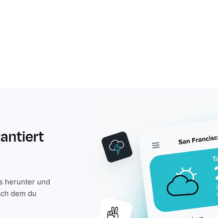
rantiert
is herunter und
ach dem du