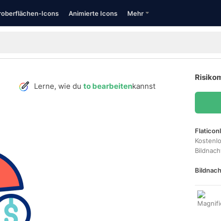
oberflächen-Icons
Animierte Icons
Mehr
Risiko
Lerne, wie du
to bearbeiten
kannst
Flaticon
Kostenl
Bildnac
Bildnach