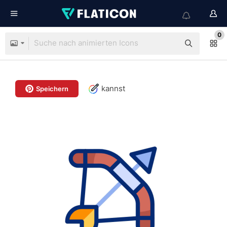
0
kannst
Speichern