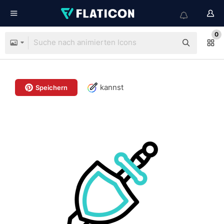
0
kannst
Speichern