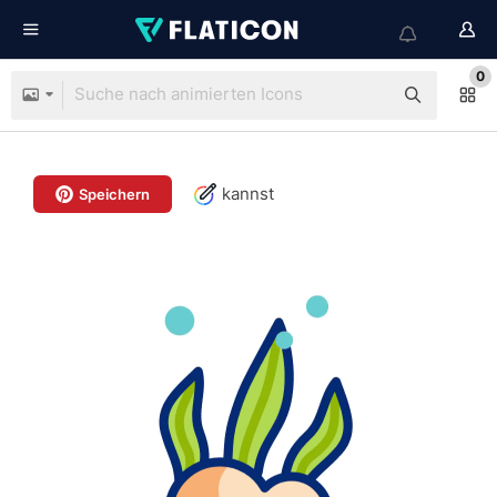
0
kannst
Speichern