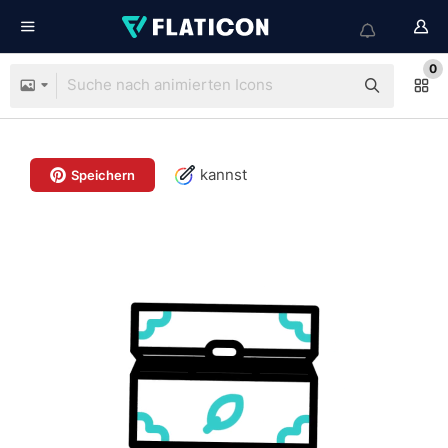
0
kannst
Speichern