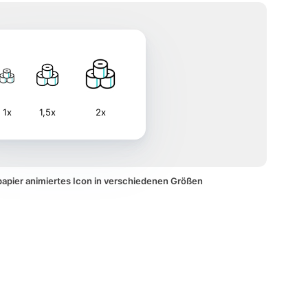
1x
1,5x
2x
npapier animiertes Icon in verschiedenen Größen