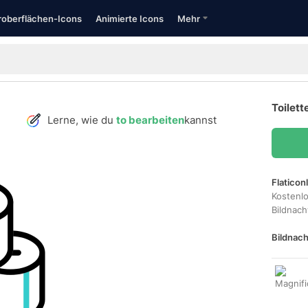
oberflächen-Icons
Animierte Icons
Mehr
Toilett
Lerne, wie du
to bearbeiten
kannst
Flaticon
Kostenl
Bildnac
Bildnach