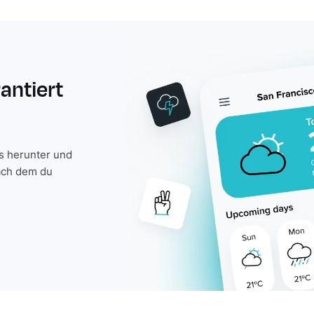
rantiert
is herunter und
ach dem du