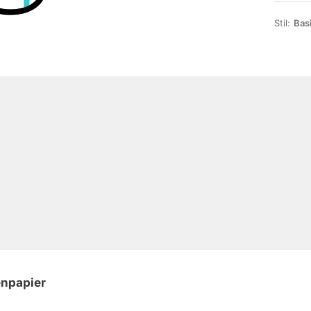
Stil:
Bas
enpapier