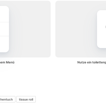
einem Menü
Nutze ein toilette
chentuch
tissue roll