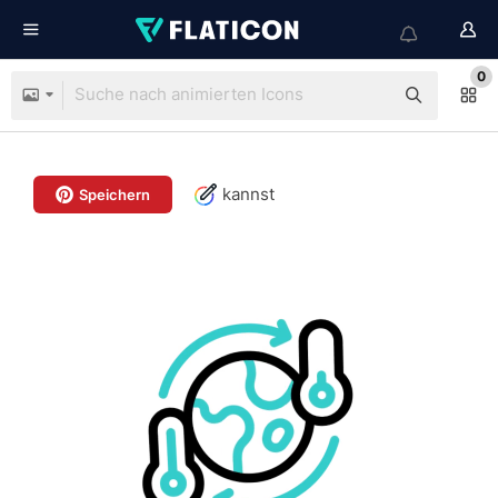
0
kannst
Speichern