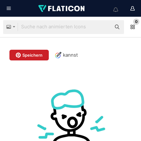
0
kannst
Speichern