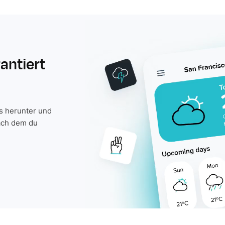
rantiert
is herunter und
ach dem du