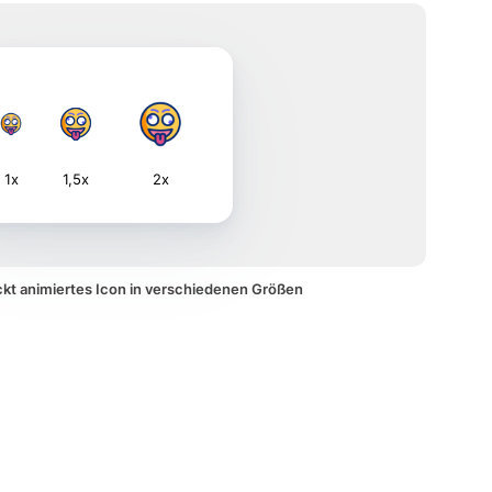
1x
1,5x
2x
ckt animiertes Icon in verschiedenen Größen