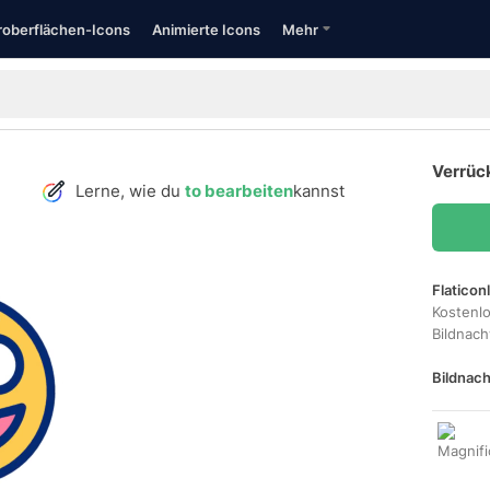
oberflächen-Icons
Animierte Icons
Mehr
Verrück
Lerne, wie du
to bearbeiten
kannst
Flaticon
Kostenl
Bildnac
Bildnach