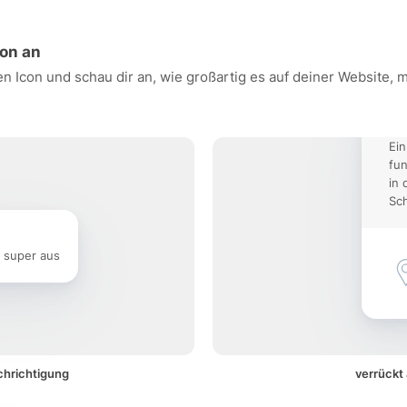
ion an
en Icon und schau dir an, wie großartig es auf deiner Website,
Ein
fun
in 
Sch
e super aus
chrichtigung
verrückt