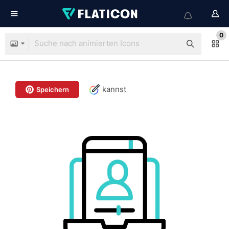
0
kannst
Speichern