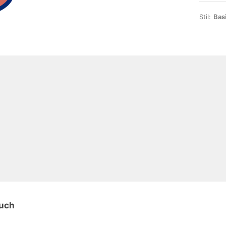
Stil:
Bas
auch