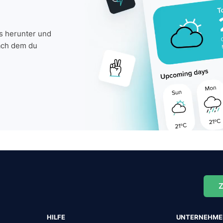
is herunter und
ach dem du
Z
HILFE
UNTERNEHM