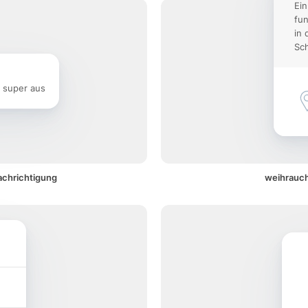
Ein
fun
in 
Sch
e super aus
achrichtigung
weihrauch