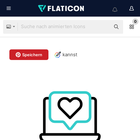
0
kannst
Speichern