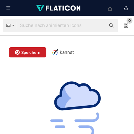
0
kannst
Speichern