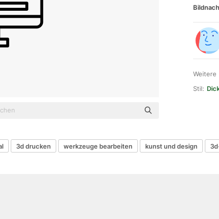
Bildnach
Weitere
Stil:
Dic
al
3d drucken
werkzeuge bearbeiten
kunst und design
3d