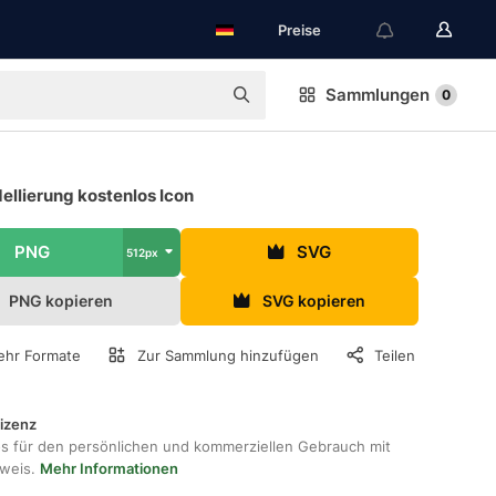
Preise
Sammlungen
0
ellierung kostenlos Icon
PNG
SVG
512px
PNG kopieren
SVG kopieren
hr Formate
Zur Sammlung hinzufügen
Teilen
lizenz
os für den persönlichen und kommerziellen Gebrauch mit
hweis.
Mehr Informationen