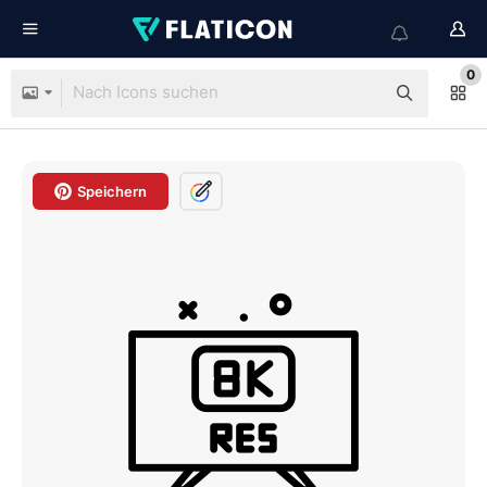
0
Speichern