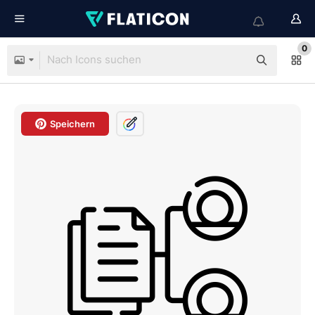
0
Speichern