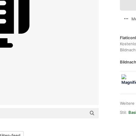
Me
Flaticon
Kostenl
Bildnac
Bildnach
Weitere
Stil:
Bas
itäten-feed