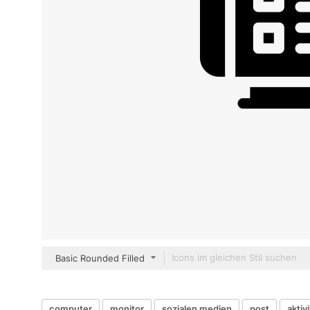
Basic Rounded Filled
computer
monitor
sozialen medien
post
aktiv