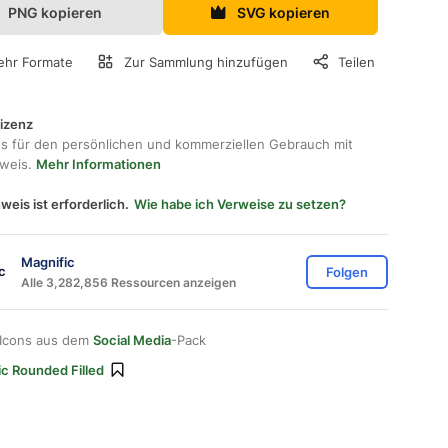
PNG kopieren
SVG kopieren
hr Formate
Zur Sammlung hinzufügen
Teilen
lizenz
os für den persönlichen und kommerziellen Gebrauch mit
hweis.
Mehr Informationen
weis ist erforderlich.
Wie habe ich Verweise zu setzen?
Magnific
Folgen
Alle 3,282,856 Ressourcen anzeigen
 Icons aus dem
Social Media
-Pack
ic Rounded Filled