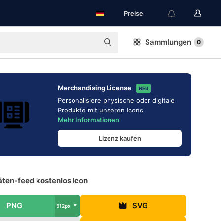
Preise
Sammlungen
0
Merchandising License
NEU
Personalisiere physische oder digitale
Produkte mit unseren Icons
Mehr Informationen
Lizenz kaufen
äten-feed kostenlos Icon
PNG
SVG
512px