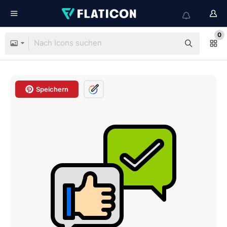
0
Speichern