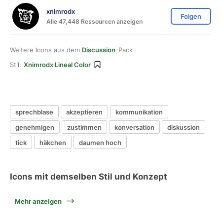
xnimrodx
Folgen
Alle 47,448 Ressourcen anzeigen
Weitere Icons aus dem
Discussion
-Pack
Stil:
Xnimrodx Lineal Color
sprechblase
akzeptieren
kommunikation
genehmigen
zustimmen
konversation
diskussion
tick
häkchen
daumen hoch
Icons mit demselben Stil und Konzept
Mehr anzeigen