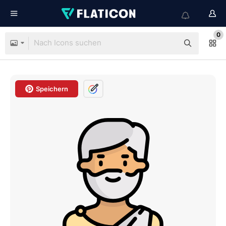
0
Speichern