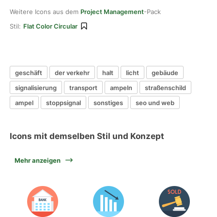
Weitere Icons aus dem
Project Management
-Pack
Stil:
Flat Color Circular
geschäft
der verkehr
halt
licht
gebäude
signalisierung
transport
ampeln
straßenschild
ampel
stoppsignal
sonstiges
seo und web
Icons mit demselben Stil und Konzept
Mehr anzeigen