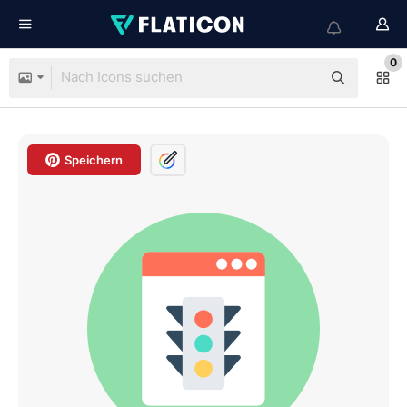
0
Speichern