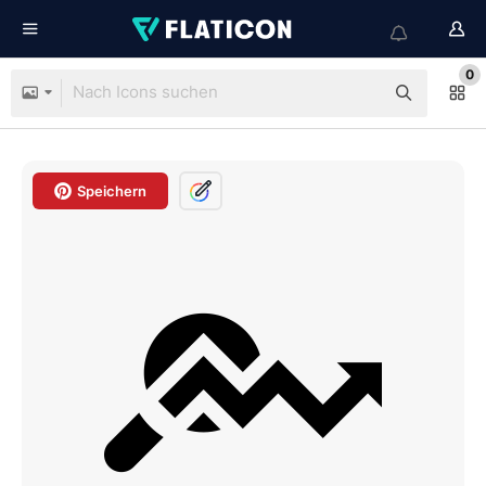
0
Speichern