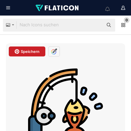
0
Speichern