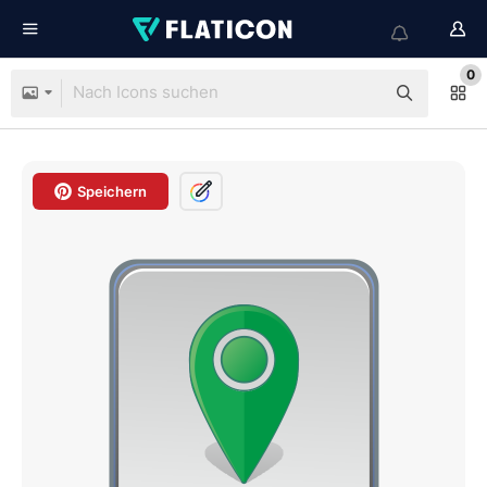
0
Speichern