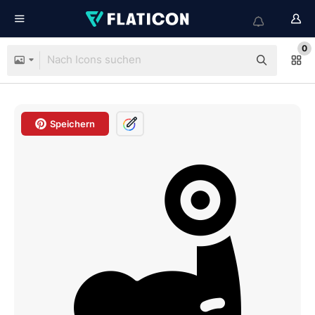
0
Speichern