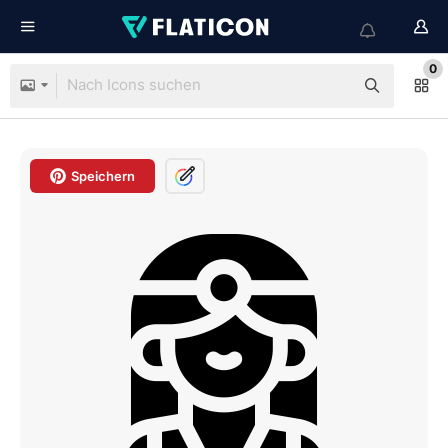
0
Speichern