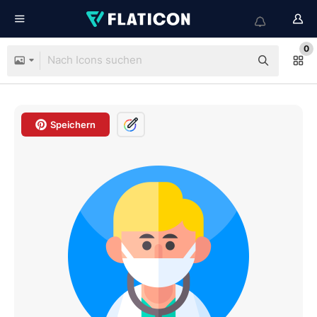
0
Speichern