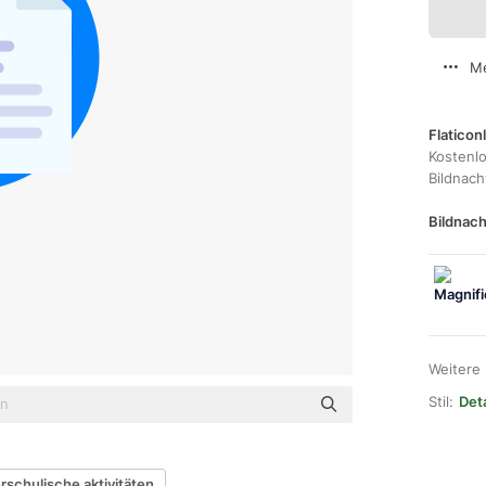
Me
Flaticon
Kostenl
Bildnac
Bildnach
Weitere
Stil:
Deta
rschulische aktivitäten