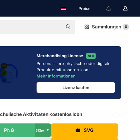
Preise
Sammlungen
0
Merchandising License
NEU
Personalisiere physische oder digitale
Produkte mit unseren Icons
Mehr Informationen
Lizenz kaufen
hulische Aktivitäten kostenlos Icon
PNG
SVG
512px