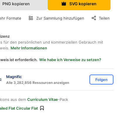
PNG kopieren
SVG kopieren
hr Formate
Zur Sammlung hinzufügen
Teilen
lizenz
os für den persönlichen und kommerziellen Gebrauch mit
hweis.
Mehr Informationen
weis ist erforderlich.
Wie habe ich Verweise zu setzen?
Magnific
Folgen
Alle 3,282,856 Ressourcen anzeigen
 Icons aus dem
Curriculum Vitae
-Pack
iled Flat Circular Flat