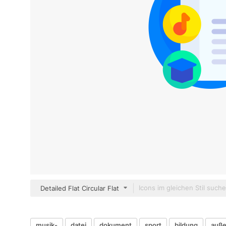
Detailed Flat Circular Flat
musik-
datei
dokument
sport
bildung
auße