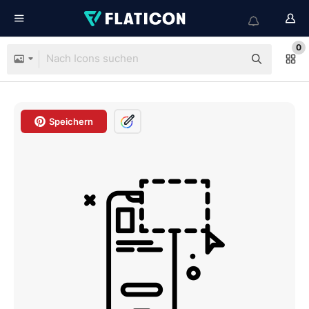
0
Speichern