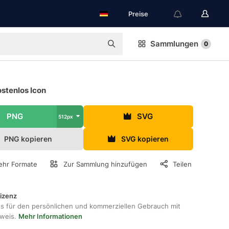
Preise
Sammlungen
0
stenlos Icon
PNG
SVG
512px
PNG kopieren
SVG kopieren
hr Formate
Zur Sammlung hinzufügen
Teilen
lizenz
os für den persönlichen und kommerziellen Gebrauch mit
hweis.
Mehr Informationen