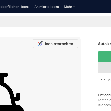
oberflächen-Icons
Animierte Icons
Mehr
Icon bearbeiten
Auto ko
Me
Flaticon
Kostenl
Bildnac