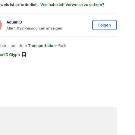
weis ist erforderlich.
Wie habe ich Verweise zu setzen?
AquariiD
Folgen
Alle 1,022 Ressourcen anzeigen
 Icons aus dem
Transportation
-Pack
ariiD Glyph