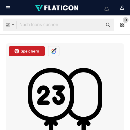
0
Speichern