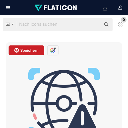
0
Speichern