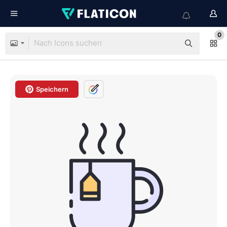
0
Speichern