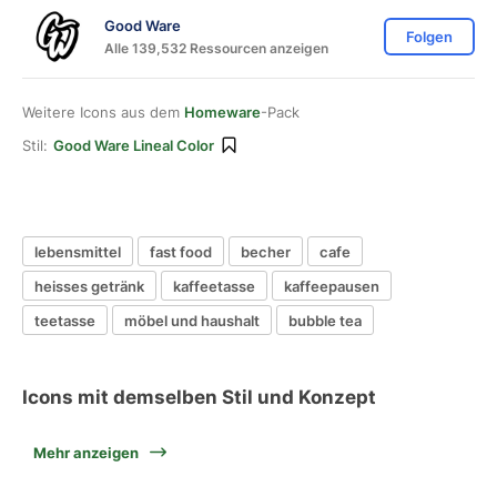
Good Ware
Folgen
Alle 139,532 Ressourcen anzeigen
Weitere Icons aus dem
Homeware
-Pack
Stil:
Good Ware Lineal Color
lebensmittel
fast food
becher
cafe
heisses getränk
kaffeetasse
kaffeepausen
teetasse
möbel und haushalt
bubble tea
Icons mit demselben Stil und Konzept
Mehr anzeigen