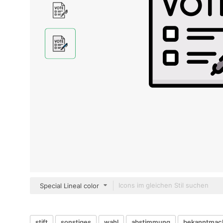
Special Lineal color
stift
sonstiges
wahl
abstimmung
bekanntmac