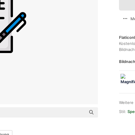
Me
Flaticon
Kostenl
Bildnac
Bildnach
Weitere
Stil:
Spec
hung