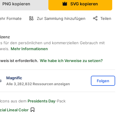
PNG kopieren
SVG kopieren
hr Formate
Zur Sammlung hinzufügen
Teilen
lizenz
os für den persönlichen und kommerziellen Gebrauch mit
hweis.
Mehr Informationen
weis ist erforderlich.
Wie habe ich Verweise zu setzen?
Magnific
Folgen
Alle 3,282,832 Ressourcen anzeigen
 Icons aus dem
Presidents Day
-Pack
ial Lineal Color