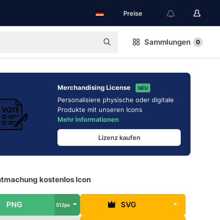
Preise
Sammlungen
0
Merchandising License
NEU
Personalisiere physische oder digitale
Produkte mit unseren Icons
Mehr Informationen
Lizenz kaufen
tmachung kostenlos Icon
PNG
SVG
512px