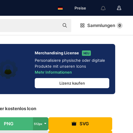
Preise
Sammlungen
0
Merchandising License
NEU
Personalisiere physische oder digitale
Produkte mit unseren Icons
Mehr Informationen
Lizenz kaufen
er kostenlos Icon
PNG
SVG
512px