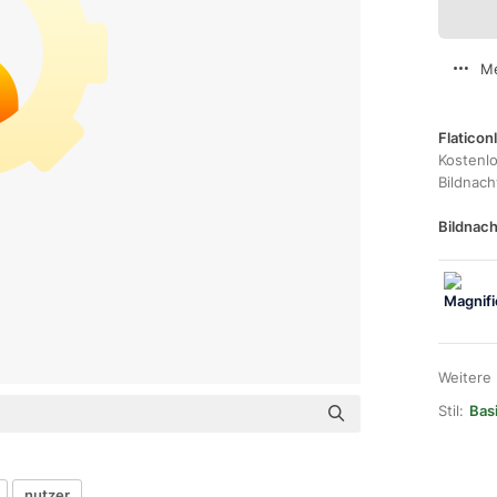
Me
Flaticon
Kostenl
Bildnac
Bildnach
Weitere
Stil:
Bas
nutzer