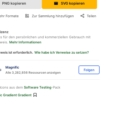
PNG kopieren
SVG kopieren
hr Formate
Zur Sammlung hinzufügen
Teilen
lizenz
os für den persönlichen und kommerziellen Gebrauch mit
hweis.
Mehr Informationen
weis ist erforderlich.
Wie habe ich Verweise zu setzen?
Magnific
Folgen
Alle 3,282,856 Ressourcen anzeigen
 Icons aus dem
Software Testing
-Pack
ic Gradient Gradient