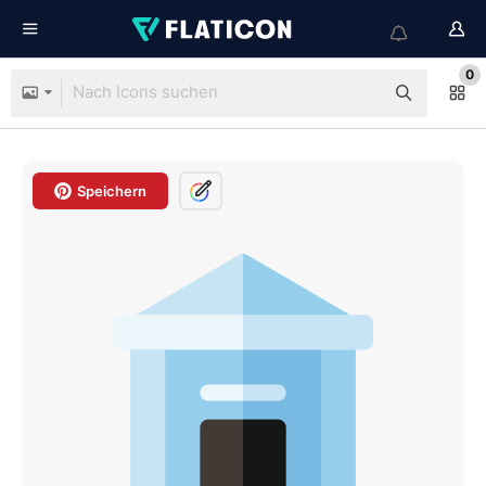
0
Speichern