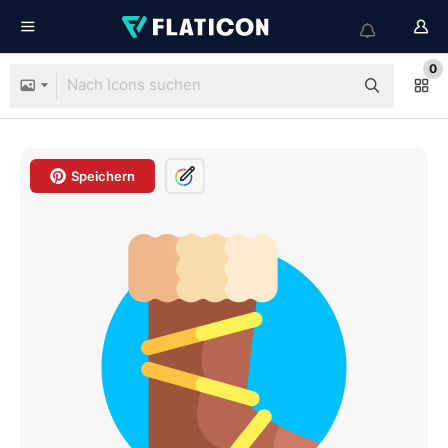
0
Speichern