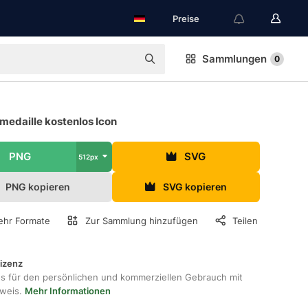
Preise
Sammlungen
0
medaille kostenlos Icon
PNG
SVG
512px
PNG kopieren
SVG kopieren
hr Formate
Zur Sammlung hinzufügen
Teilen
lizenz
os für den persönlichen und kommerziellen Gebrauch mit
hweis.
Mehr Informationen