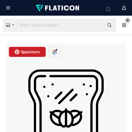
0
Speichern