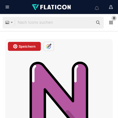
0
Speichern